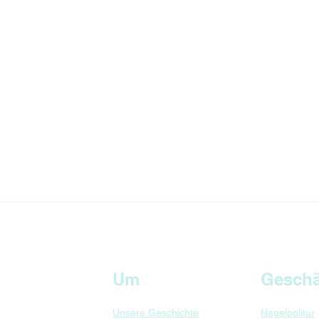
Gib deine E-Mail hier 
Um
Geschä
Unsere Geschichte
Nagelpolitur