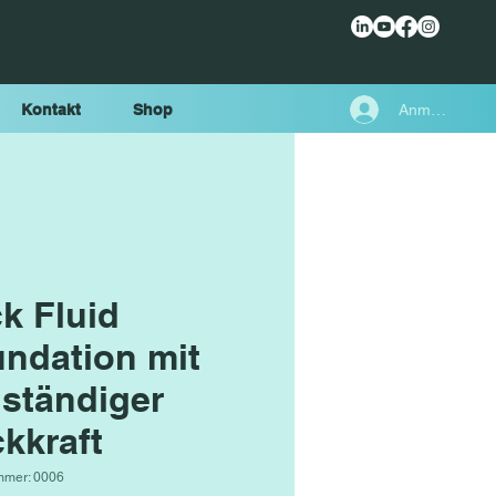
Anmelden
Kontakt
Shop
ck Fluid
ndation mit
lständiger
kkraft
mmer: 0006