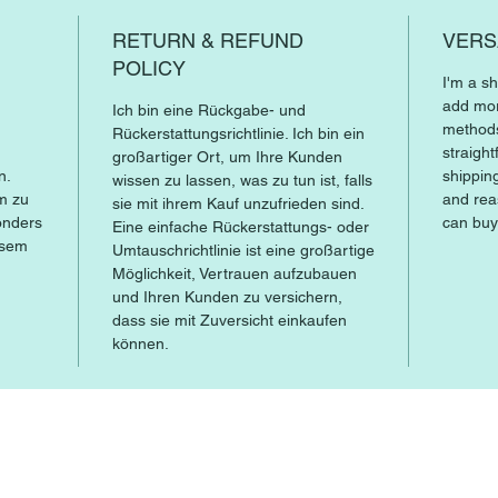
RETURN & REFUND
VERS
POLICY
I'm a sh
add mor
Ich bin eine Rückgabe- und
methods
Rückerstattungsrichtlinie. Ich bin ein
,
straigh
großartiger Ort, um Ihre Kunden
n.
shipping
wissen zu lassen, was zu tun ist, falls
um zu
and rea
sie mit ihrem Kauf unzufrieden sind.
onders
can buy
Eine einfache Rückerstattungs- oder
esem
Umtauschrichtlinie ist eine großartige
Möglichkeit, Vertrauen aufzubauen
und Ihren Kunden zu versichern,
dass sie mit Zuversicht einkaufen
können.
Bist du auf
Die Liste?