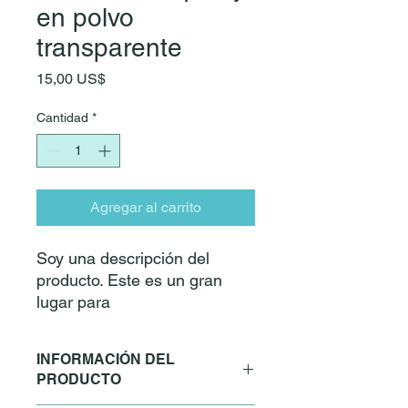
en polvo
transparente
Precio
15,00 US$
Cantidad
*
Agregar al carrito
Soy una descripción del
producto. Este es un gran
lugar para
&quot;vender&quot; su
producto y captar la atención
INFORMACIÓN DEL
de los compradores. Describa
PRODUCTO
su producto de forma clara y