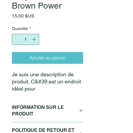
Brown Power
Prix
15,00 $US
Quantité
*
Ajouter au panier
Je suis une description de
produit. C&#39;est un endroit
idéal pour
&quot;vendre&quot; votre
produit et attirer
INFORMATION SUR LE
l&#39;attention des
PRODUIT
acheteurs. Décrivez votre
produit de manière claire et
Je suis un détail de produit. Je suis
POLITIQUE DE RETOUR ET
concise. Utilisez des mots
l&#39;endroit idéal pour ajouter plus