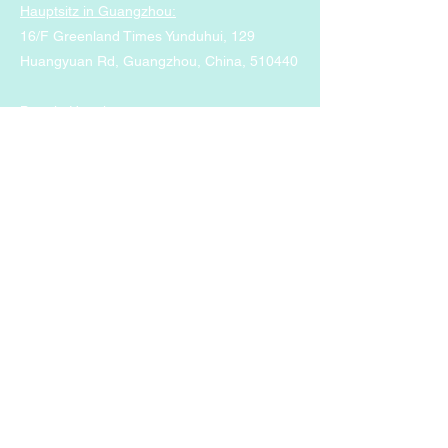
Hauptsitz in Guangzhou:
16/F Greenland Times Yunduhui, 129
Huangyuan Rd, Guangzhou, China, 510440
Büro in Hongkong:
Einheit 303, Lippo Sun Plaza, 28 Canton
Road, TST, Kowloon, Hongkong
Politik
Datenschutz-Bestimmungen
Versand &amp; Rücksendungen
FAQ