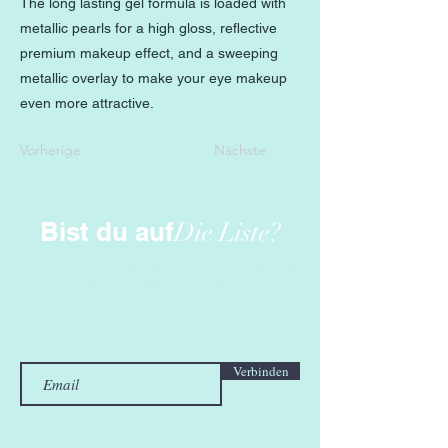
The long lasting gel formula is loaded with
metallic pearls for a high gloss, reflective
premium makeup effect, and a sweeping
metallic overlay to make your eye makeup
even more attractive.
Vorherige
Nächste
Bist du auf
Die Liste?
Melden Sie sich an, um exklusive Angebote
und Rabatte zu erhalten
Gib deine E-Mail hier ein
Verbinden