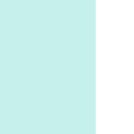
Um
Unsere Geschichte
Einführung
Warum uns wählen
​Wert schaffen
​Auszeichnungen und Anerkennung
Geschäft
Nagelpolitur
Bilden
Hautpflege
​Kunden
​Nachhaltige Zukunft
Kontakt