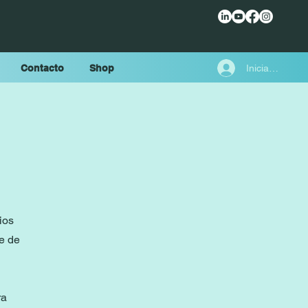
Iniciar sesión
Contacto
Shop
ios
se de
ra