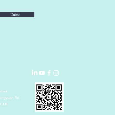
Unirse
imes
uangyuan Rd,
10440