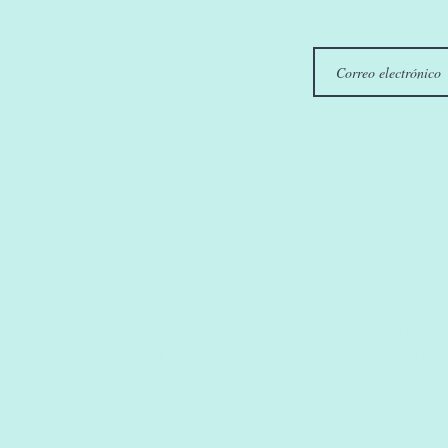
Introduzca su correo el
Sobre
Negoci
Nuestra historia
Esmalte de 
Introducción
Maquillaje
Por qué elegirnos
Protección de
​Crear valor
​Clientes
​Premios y reconocimientos
​Futuro soste