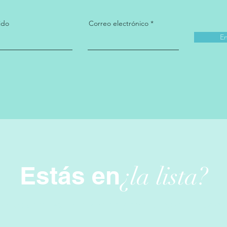
ido
Correo electrónico
En
Estás en
¿la lista?
Únete para obtener ofertas y descuentos exclusivo