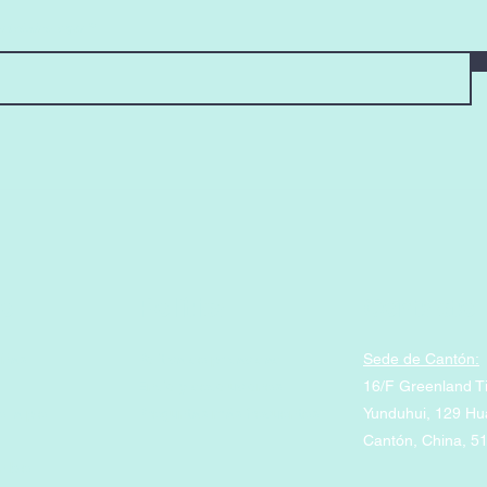
ectrónico aquí
o
Política
Contacto
uñas
Política de privacidad
Sede de Cantón:
Envío y devoluciones
16/F Greenland T
 la piel
Preguntas más frecuentes
Yunduhui, 129 H
Cantón, China, 5
nible