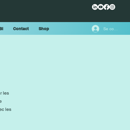
Se connecter
BI
Contact
Shop
r les
e
ec les