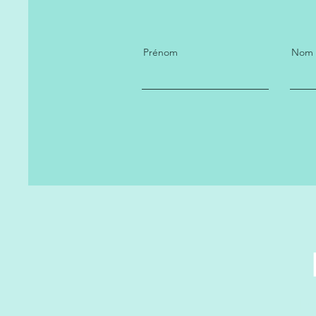
Prénom
Nom d
In