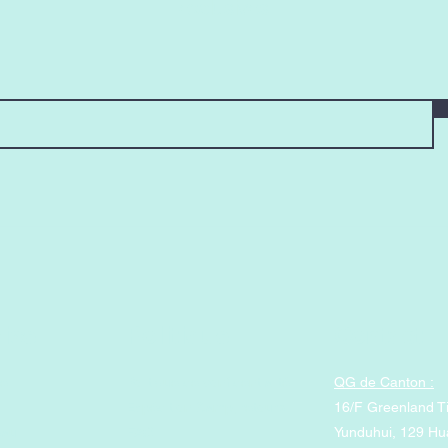
exclusives
rise
Politique
Contact
le
Politique de confidentialité
QG de Canton :
Expédition &amp; retours
16/F Greenland T
eau
FAQ
Yunduhui, 129 H