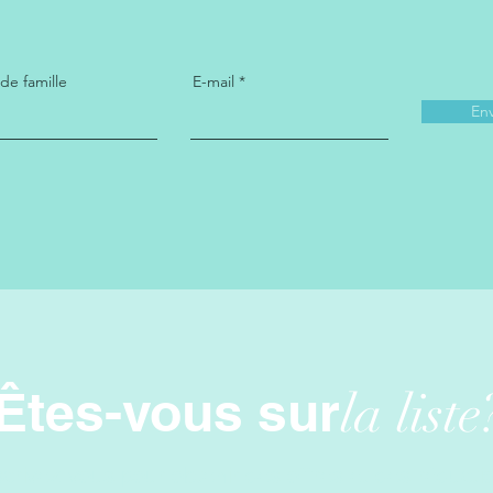
e famille
E-mail
En
Êtes-vous sur
la liste
scrivez-vous pour obtenir des offres et des réducti