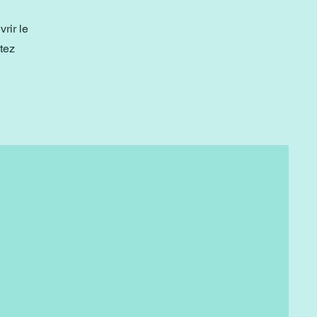
rir le
tez