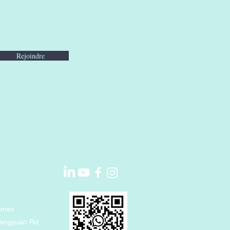
Rejoindre
imes
uangyuan Rd,